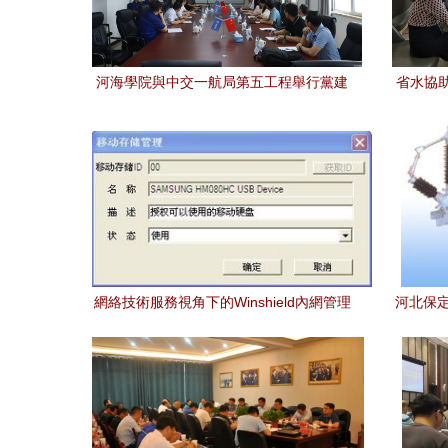
河海學院與中交一航局第五工程舉行黨建
省水協
聯盟簽約揭牌儀式暨產學研合作交流會
交流
網絡技術服務視角下的Winshield內網管理
河北保定
系統移動存儲使用指南
地保護成