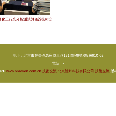
石油化工行業分析測試與儀器技術交
舉行 聚焦技術前沿，引領行業創
新
地址：北京市豐臺區馬家堡東路121號院6號樓5層610-02
電話：-
2026
www.bradken.com.cn
技術交流
北京陸芹科技有限公司
技術交流
版