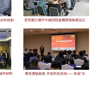
安全科技創
昆明風行攜手中鐵四院集團西南勘察設計
院 技術交流共促創新發展
地坪材料
聚焦實驗創新 共筑科技高地——首屆“京
交流會圓
津冀地區實驗室建設與結構實驗技術交流
會”在北工大成功舉辦