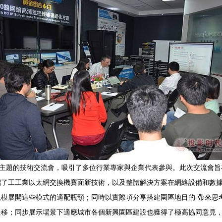
為主題的技術交流會，吸引了多位行業專家與企業代表參與。此次交流會
紹了工工業以太網交換機賽面新技術，以及整體解決方案在網絡設備和數
模展開這些模式的適配瓶頸；同時以實際項分享搭建園區地目的-帶來思
遷移；同步展示場景下適應城市各個新興園區建設也獲得了極高協同意見